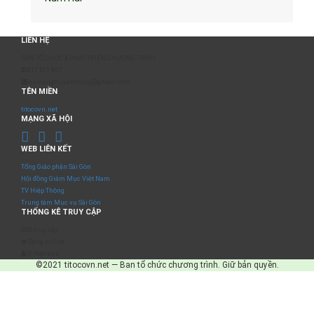
LIÊN HỆ
BAN TỔ CHỨC & PHÁT TRIỂN CHƯƠNG TRÌNH
0817 511 957
sumangtruyenthong@gmail.com
TÊN MIỀN
titocovn.net
MẠNG XÃ HỘI
WEB LIÊN KẾT
Tổng Giáo phận Sài Gòn
Hội đồng Giám Mục Việt Nam
TV Hiệp Thông
Trung tâm Mục vụ Sài Gòn
THỐNG KÊ TRUY CẬP
Số truy cập
Đang online
IP Address
©2021 titocovn.net — Ban tổ chức chương trình. Giữ bản quyền.