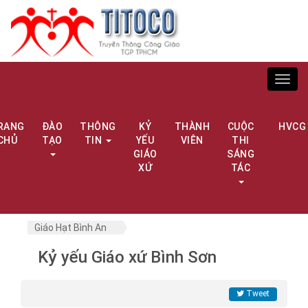
Toggl
navig
RANG
ĐÀO
THÔNG
KỶ
THÀNH
CUỘC
HVCG
CHỦ
TẠO
TIN
YẾU
VIÊN
THI
GIÁO
SÁNG
XỨ
TÁC
Giáo Hạt Bình An
Kỷ yếu Giáo xứ Bình Sơn
Tweet