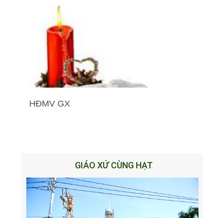
HĐMV GX
GIÁO XỨ CÙNG HẠT