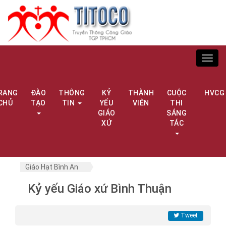
Toggl
navig
RANG
ĐÀO
THÔNG
KỶ
THÀNH
CUỘC
HVCG
CHỦ
TẠO
TIN
YẾU
VIÊN
THI
GIÁO
SÁNG
XỨ
TÁC
Giáo Hạt Bình An
Kỷ yếu Giáo xứ Bình Thuận
Tweet