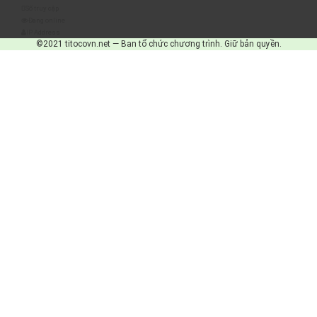
Số truy cập
Đang online
IP Address
©2021 titocovn.net — Ban tổ chức chương trình. Giữ bản quyền.