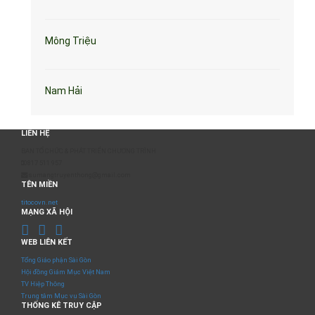
Mông Triệu
Nam Hải
LIÊN HỆ
BAN TỔ CHỨC & PHÁT TRIỂN CHƯƠNG TRÌNH
0817 511 957
sumangtruyenthong@gmail.com
TÊN MIỀN
titocovn.net
MẠNG XÃ HỘI
WEB LIÊN KẾT
Tổng Giáo phận Sài Gòn
Hội đồng Giám Mục Việt Nam
TV Hiệp Thông
Trung tâm Mục vụ Sài Gòn
THỐNG KÊ TRUY CẬP