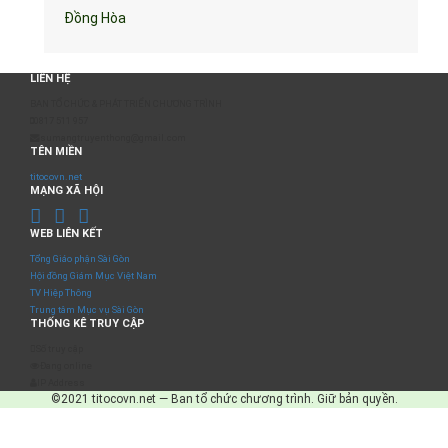
Đồng Hòa
LIÊN HỆ
BAN TỔ CHỨC & PHÁT TRIỂN CHƯƠNG TRÌNH
0817 511 957
sumangtruyenthong@gmail.com
TÊN MIỀN
titocovn.net
MẠNG XÃ HỘI
WEB LIÊN KẾT
Tổng Giáo phận Sài Gòn
Hội đồng Giám Mục Việt Nam
TV Hiệp Thông
Trung tâm Mục vụ Sài Gòn
THỐNG KÊ TRUY CẬP
Số truy cập
Đang online
IP Address
©2021 titocovn.net — Ban tổ chức chương trình. Giữ bản quyền.