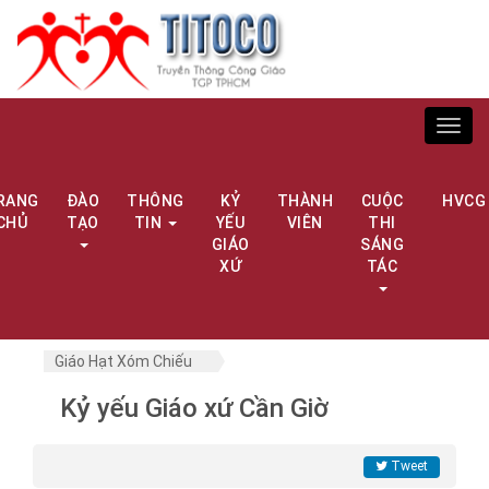
Toggl
navig
RANG
ĐÀO
THÔNG
KỶ
THÀNH
CUỘC
HVCG
CHỦ
TẠO
TIN
YẾU
VIÊN
THI
GIÁO
SÁNG
XỨ
TÁC
Giáo Hạt Xóm Chiếu
Kỷ yếu Giáo xứ Cần Giờ
Tweet