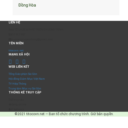
Đồng Hòa
LIÊN HỆ
BAN TỔ CHỨC & PHÁT TRIỂN CHƯƠNG TRÌNH
0817 511 957
sumangtruyenthong@gmail.com
TÊN MIỀN
titocovn.net
MẠNG XÃ HỘI
WEB LIÊN KẾT
Tổng Giáo phận Sài Gòn
Hội đồng Giám Mục Việt Nam
TV Hiệp Thông
Trung tâm Mục vụ Sài Gòn
THỐNG KÊ TRUY CẬP
Số truy cập
Đang online
IP Address
©2021 titocovn.net — Ban tổ chức chương trình. Giữ bản quyền.