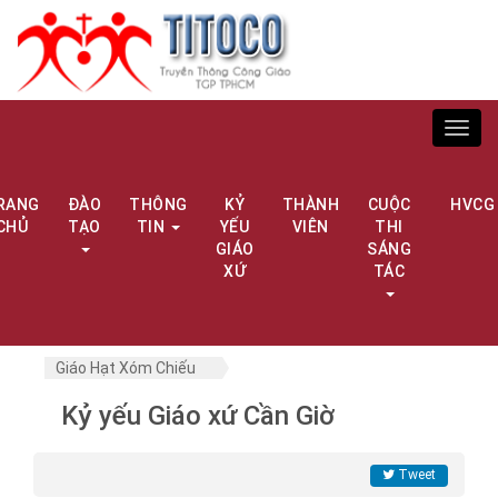
Toggl
navig
RANG
ĐÀO
THÔNG
KỶ
THÀNH
CUỘC
HVCG
CHỦ
TẠO
TIN
YẾU
VIÊN
THI
GIÁO
SÁNG
XỨ
TÁC
Giáo Hạt Xóm Chiếu
Kỷ yếu Giáo xứ Cần Giờ
Tweet