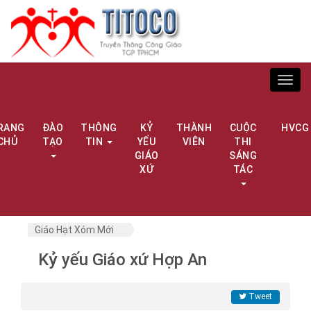
Toggl
navig
RANG
ĐÀO
THÔNG
KỶ
THÀNH
CUỘC
HVCG
CHỦ
TẠO
TIN
YẾU
VIÊN
THI
GIÁO
SÁNG
XỨ
TÁC
Giáo Hạt Xóm Mới
Kỷ yếu Giáo xứ Hợp An
Tweet