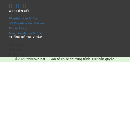
WEB LIÊN KẾT
Tổng Giáo phận Sài Gòn
Hội đồng Giám Mục Việt Nam
TV Hiệp Thông
Trung tâm Mục vụ Sài Gòn
THỐNG KÊ TRUY CẬP
Số truy cập
Đang online
IP Address
©2021 titocovn.net — Ban tổ chức chương trình. Giữ bản quyền.