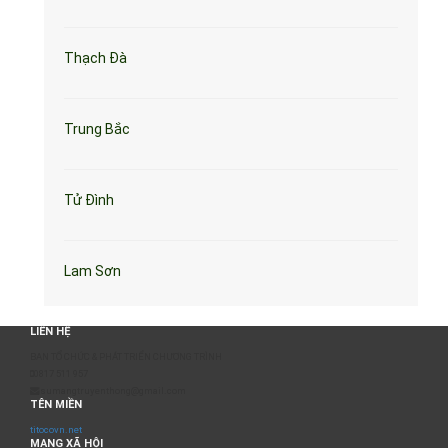
Thạch Đà
Trung Bắc
Tử Đình
Lam Sơn
LIÊN HỆ
BAN TỔ CHỨC & PHÁT TRIỂN CHƯƠNG TRÌNH
0817 511 957
sumangtruyenthong@gmail.com
TÊN MIỀN
titocovn.net
MẠNG XÃ HỘI