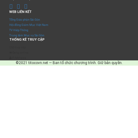
WEB LIÊN KẾT
Tổng Giáo phận Sài Gòn
Hội đồng Giám Mục Việt Nam
TV Hiệp Thông
Trung tâm Mục vụ Sài Gòn
THỐNG KÊ TRUY CẬP
Số truy cập
Đang online
IP Address
©2021 titocovn.net — Ban tổ chức chương trình. Giữ bản quyền.