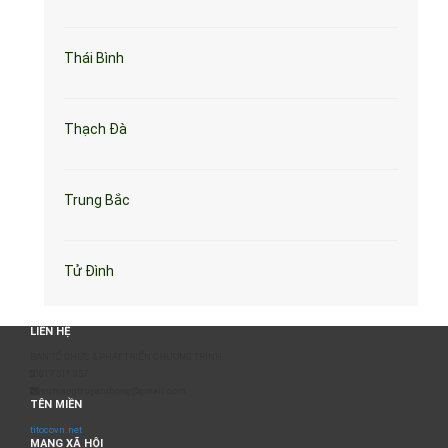
Thái Bình
Thạch Đà
Trung Bắc
Tử Đình
LIÊN HỆ
BAN TỔ CHỨC & PHÁT TRIỂN CHƯƠNG TRÌNH
0817 511 957
sumangtruyenthong@gmail.com
TÊN MIỀN
titocovn.net
MẠNG XÃ HỘI