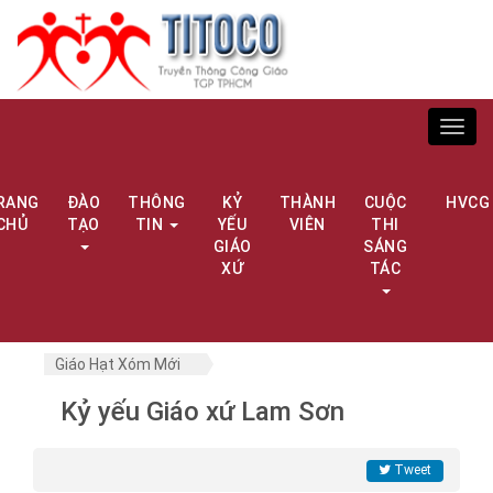
Toggl
navig
RANG
ĐÀO
THÔNG
KỶ
THÀNH
CUỘC
HVCG
CHỦ
TẠO
TIN
YẾU
VIÊN
THI
GIÁO
SÁNG
XỨ
TÁC
Giáo Hạt Xóm Mới
Kỷ yếu Giáo xứ Lam Sơn
Tweet