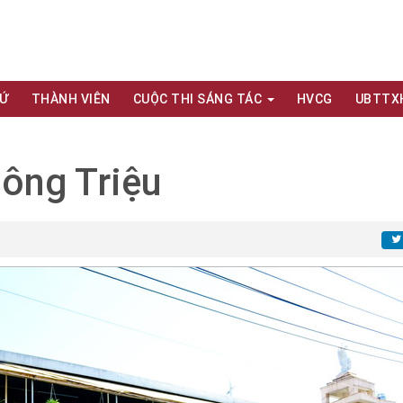
XỨ
THÀNH VIÊN
CUỘC THI SÁNG TÁC
HVCG
UBTTX
ông Triệu