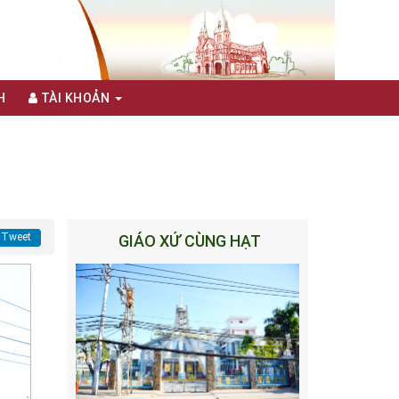
H
TÀI KHOẢN
Tweet
GIÁO XỨ CÙNG HẠT