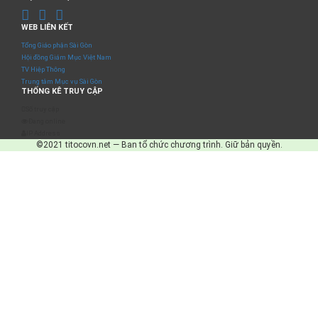
WEB LIÊN KẾT
Tổng Giáo phận Sài Gòn
Hội đồng Giám Mục Việt Nam
TV Hiệp Thông
Trung tâm Mục vụ Sài Gòn
THỐNG KÊ TRUY CẬP
Số truy cập
Đang online
IP Address
©2021 titocovn.net — Ban tổ chức chương trình. Giữ bản quyền.