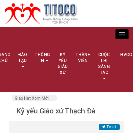
Toggl
navig
RANG
ĐÀO
THÔNG
KỶ
THÀNH
CUỘC
HVCG
CHỦ
TẠO
TIN
YẾU
VIÊN
THI
GIÁO
SÁNG
XỨ
TÁC
Giáo Hạt Xóm Mới
Kỷ yếu Giáo xứ Thạch Đà
Tweet