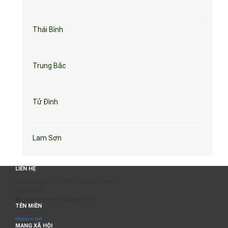
Thái Bình
Trung Bắc
Tử Đình
Lam Sơn
LIÊN HỆ
BAN TỔ CHỨC & PHÁT TRIỂN CHƯƠNG TRÌNH
0817 511 957
sumangtruyenthong@gmail.com
TÊN MIỀN
titocovn.net
MẠNG XÃ HỘI