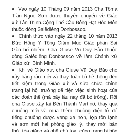
♦ Vào ngày 10 Tháng 09 năm 2013 Cha Tôma
Trần Ngọc Sơn được thuyên chuyển về Giáo
xứ Tân Thịnh.Cộng Thể Cầu Bông Hạt Hóc Môn
thuộc dòng Salêdiêng Donbossco.
♦ Chính thức vào ngày 22 tháng 10 năm 2013
Đức Hồng Y Tổng Giám Mục Giáo phận Sài
Gòn bổ nhiệm. Cha Giuse Vũ Duy Bảo thuộc
dòng Salêdiêng Donbossco về làm Chánh xứ
Giáo xứ Bình Minh.
♦ Khi về Giáo xứ, cha Giuse Vũ Duy Bảo cho
xây hàng rào mới và thay toàn bộ hệ thống đèn
tiết kiệm trong Giáo xứ và sữa chữa chỉnh
trang lại hội trường để tiện việc sinh hoạt của
các đoàn thể (mà bấy lâu nay đã bỏ trống). Rồi
cha Giuse xây lại Đền Thánh Martinô, thay quả
chuông mới và mua thêm chuông điện tử để
tiếng chuông được vang xa hơn, lợp tôn lạnh
và sơn mới hai phòng giáo lý, thay mới bàn
thờ, tòa giảng và ghế chủ tọa, cùng trang bị bốn