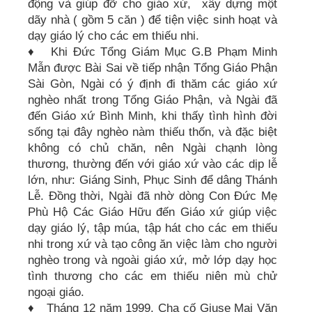
động và giúp đỡ cho giáo xứ, xây dựng một
dãy nhà ( gồm 5 căn ) để tiện việc sinh hoạt và
dạy giáo lý cho các em thiếu nhi.
♦ Khi Đức Tổng Giám Mục G.B Phạm Minh
Mẫn được Bài Sai về tiếp nhận Tổng Giáo Phận
Sài Gòn, Ngài có ý định đi thăm các giáo xứ
nghèo nhất trong Tổng Giáo Phận, và Ngài đã
đến Giáo xứ Bình Minh, khi thấy tình hình đời
sống tại đây nghèo nàm thiếu thốn, và đặc biệt
không có chủ chăn, nên Ngài chạnh lòng
thương, thường đến với giáo xứ vào các dịp lễ
lớn, như: Giáng Sinh, Phục Sinh để dâng Thánh
Lễ. Đồng thời, Ngài đã nhờ dòng Con Đức Mẹ
Phù Hộ Các Giáo Hữu đến Giáo xứ giúp việc
dạy giáo lý, tập múa, tập hát cho các em thiếu
nhi trong xứ và tạo công ăn việc làm cho người
nghèo trong và ngoài giáo xứ, mở lớp dạy học
tình thương cho các em thiếu niên mù chử
ngoại giáo.
♦ Tháng 12 năm 1999, Cha cố Giuse Mai Văn