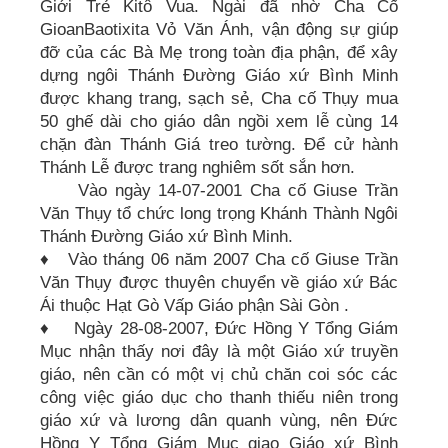
Giới Trẻ Kitô Vua. Ngài đã nhờ Cha Cố
GioanBaotixita Vỏ Văn Ánh, vận động sự giúp
đỡ của các Bà Mẹ trong toàn địa phận, để xây
dựng ngôi Thánh Đường Giáo xứ Bình Minh
được khang trang, sạch sẻ, Cha cố Thụy mua
50 ghế dài cho giáo dân ngồi xem lễ cùng 14
chặn đàn Thánh Giá treo tường. Để cử hành
Thánh Lễ được trang nghiêm sốt sắn hơn.
Vào ngày 14-07-2001 Cha cố Giuse Trần
Văn Thụy tổ chức long trọng Khánh Thành Ngôi
Thánh Đường Giáo xứ Bình Minh.
♦ Vào tháng 06 năm 2007 Cha cố Giuse Trần
Văn Thụy được thuyên chuyển về giáo xứ Bác
Ái thuộc Hạt Gò Vấp Giáo phận Sài Gòn .
♦ Ngày 28-08-2007, Đức Hồng Y Tổng Giám
Mục nhận thấy nơi đây là một Giáo xứ truyền
giáo, nên cần có một vị chủ chăn coi sóc các
công việc giáo dục cho thanh thiếu niên trong
giáo xứ và lương dân quanh vùng, nên Đức
Hồng Y Tổng Giám Mục giao Giáo xứ Bình