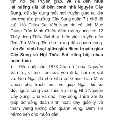
tìm nơi để truyền giáo,
và đã đến mua
lại
miếng đất kế bên cạnh nhà Nguyện Cây
Sung,
để xây dựng một nơi truyền giáo tại địa
phương tức phường Cây Sung quận 7 ( chế độ
củ). Hội Thừa Sai Việt Nam do cố Linh Mục
Giuse Trần Minh Chiêu đảm trách,cùng với 12
Thầy dòng Thừa Sai thực hiện việc truyền giáo
đem Tin Mừng đến cho lương dân quanh vùng
.
Lúc đó, sinh hoạt giữa giáo điểm truyền
giáo
Cây Sung và Hội Thừa Sai riêng biệt nhau
hoàn toàn.
♦ Đến cuối năm 1973 Cha cố Tôma Nguyễn
Văn Trí, vì tuổi cao sức yếu đi lại hai nơi vất
vả. Nên Ngài đã nhờ Cha cố Giuse Trần Minh
Chiêu phụ trách mục vụ giúp Ngài,
kể từ
đó,
ngoài công việc mục vụ trong Nhà Nguyện
Cây Sung, Cha và các Thầy dòng Thừa Sai đã
giúp đỡ cộng đoàn sinh hoạt, dạy giáo lý và
thăm viếng lương dân quanh vùng. Đem Tin
Mừng đến cho muôn dân.