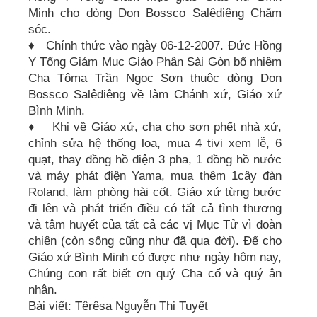
Minh cho dòng Don Bossco Salêdiêng Chăm
sóc.
♦ Chính thức vào ngày 06-12-2007. Đức Hồng
Y Tổng Giám Mục Giáo Phận Sài Gòn bổ nhiệm
Cha Tôma Trần Ngọc Sơn thuộc dòng Don
Bossco Salêdiêng về làm Chánh xứ, Giáo xứ
Bình Minh.
♦ Khi về Giáo xứ, cha cho sơn phết nhà xứ,
chỉnh sửa hệ thống loa, mua 4 tivi xem lễ, 6
quạt, thay đồng hồ điện 3 pha, 1 đồng hồ nước
và máy phát điện Yama, mua thêm 1cây đàn
Roland, làm phòng hài cốt. Giáo xứ từng bước
đi lên và phát triển điều có tất cả tình thương
và tâm huyết của tất cả các vị Mục Tử vì đoàn
chiên (còn sống cũng như đã qua đời). Để cho
Giáo xứ Bình Minh có được như ngày hôm nay,
Chúng con rất biết ơn quý Cha cố và quý ân
nhân.
Bài viết: Têrêsa Nguyễn Thị Tuyết