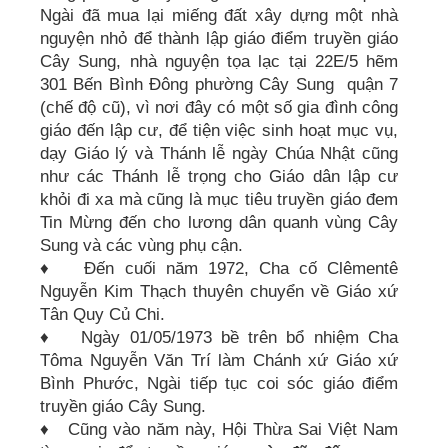
Ngài đã mua lại miếng đất xây dựng một nhà
nguyện nhỏ để thành lập giáo điểm truyền giáo
Cây Sung, nhà nguyện tọa lạc tại 22E/5 hẽm
301 Bến Bình Đông phường Cây Sung quận 7
(chế độ cũ), vì nơi đây có một số gia đình công
giáo đến lập cư, để tiện việc sinh hoạt mục vụ,
dạy Giáo lý và Thánh lễ ngày Chúa Nhật cũng
như các Thánh lễ trọng cho Giáo dân lập cư
khỏi đi xa mà cũng là mục tiêu truyền giáo đem
Tin Mừng đến cho lương dân quanh vùng Cây
Sung và các vùng phụ cận.
♦ Đến cuối năm 1972, Cha cố Clêmentê
Nguyễn Kim Thạch thuyên chuyển về Giáo xứ
Tân Quy Củ Chi.
♦ Ngày 01/05/1973 bề trên bổ nhiệm Cha
Tôma Nguyễn Văn Trí làm Chánh xứ Giáo xứ
Bình Phước, Ngài tiếp tục coi sóc giáo điểm
truyền giáo Cây Sung.
♦ Cũng vào năm này, Hội Thừa Sai Việt Nam