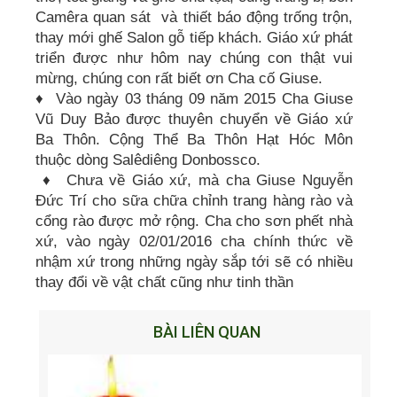
Camêra quan sát và thiết báo động trống trộn,
thay mới ghế Salon gỗ tiếp khách. Giáo xứ phát
triển được như hôm nay chúng con thật vui
mừng, chúng con rất biết ơn Cha cố Giuse.
♦ Vào ngày 03 tháng 09 năm 2015 Cha Giuse
Vũ Duy Bảo được thuyên chuyển về Giáo xứ
Ba Thôn. Cộng Thể Ba Thôn Hạt Hóc Môn
thuộc dòng Salêdiêng Donbossco.
♦ Chưa về Giáo xứ, mà cha Giuse Nguyễn
Đức Trí cho sữa chữa chỉnh trang hàng rào và
cổng rào được mở rộng. Cha cho sơn phết nhà
xứ, vào ngày 02/01/2016 cha chính thức về
nhậm xứ trong những ngày sắp tới sẽ có nhiều
thay đổi về vật chất cũng như tinh thần
BÀI LIÊN QUAN