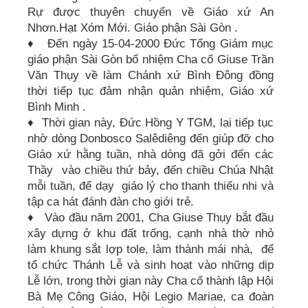
Rự được thuyên chuyển về Giáo xứ An
Nhơn.Hạt Xóm Mới. Giáo phận Sài Gòn .
♦ Đến ngày 15-04-2000 Đức Tổng Giám mục
giáo phận Sài Gòn bổ nhiệm Cha cố Giuse Trần
Văn Thụy về làm Chánh xứ Bình Đông đồng
thời tiếp tục đảm nhận quản nhiệm, Giáo xứ
Bình Minh .
♦ Thời gian này, Đức Hồng Y TGM, lại tiếp tục
nhờ dòng Donbosco Salêdiêng đến giúp đỡ cho
Giáo xứ hằng tuần, nhà dòng đã gởi đến các
Thầy vào chiều thứ bảy, đến chiều Chúa Nhật
mỗi tuần, để dạy giáo lý cho thanh thiếu nhi và
tập ca hát đánh đàn cho giới trẻ.
♦ Vào đầu năm 2001, Cha Giuse Thụy bắt đầu
xây dựng ở khu đất trống, cạnh nhà thờ nhỏ
làm khung sắt lợp tole, làm thành mái nhà, để
tổ chức Thánh Lễ và sinh hoạt vào những dịp
Lễ lớn, trong thời gian này Cha cố thành lập Hội
Bà Mẹ Công Giáo, Hội Legio Mariae, ca đoàn