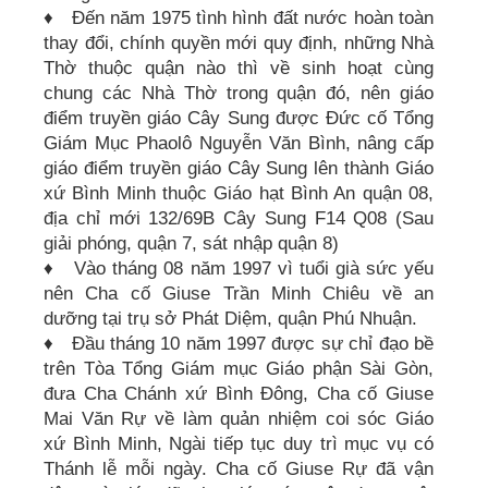
♦ Đến năm 1975 tình hình đất nước hoàn toàn
thay đổi, chính quyền mới quy định, những Nhà
Thờ thuộc quận nào thì về sinh hoạt cùng
chung các Nhà Thờ trong quận đó, nên giáo
điểm truyền giáo Cây Sung được Đức cố Tổng
Giám Mục Phaolô Nguyễn Văn Bình, nâng cấp
giáo điểm truyền giáo Cây Sung lên thành Giáo
xứ Bình Minh thuộc Giáo hạt Bình An quận 08,
địa chỉ mới 132/69B Cây Sung F14 Q08 (Sau
giải phóng, quận 7, sát nhập quận 8)
♦ Vào tháng 08 năm 1997 vì tuổi già sức yếu
nên Cha cố Giuse Trần Minh Chiêu về an
dưỡng tại trụ sở Phát Diệm, quận Phú Nhuận.
♦ Đầu tháng 10 năm 1997 được sự chỉ đạo bề
trên Tòa Tổng Giám mục Giáo phận Sài Gòn,
đưa Cha Chánh xứ Bình Đông, Cha cố Giuse
Mai Văn Rự về làm quản nhiệm coi sóc Giáo
xứ Bình Minh, Ngài tiếp tục duy trì mục vụ có
Thánh lễ mỗi ngày. Cha cố Giuse Rự đã vận