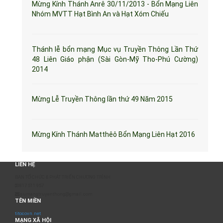
Mừng Kính Thánh Anrê 30/11/2013 - Bổn Mạng Liên
Nhóm MVTT Hạt Bình An và Hạt Xóm Chiếu
Thánh lễ bổn mạng Mục vụ Truyền Thông Lần Thứ
48 Liên Giáo phận (Sài Gòn-Mỹ Tho-Phú Cường)
2014
Mừng Lễ Truyền Thông lần thứ 49 Năm 2015
Mừng Kính Thánh Matthêô Bổn Mạng Liên Hạt 2016
LIÊN HỆ
BAN TỔ CHỨC & PHÁT TRIỂN CHƯƠNG TRÌNH
0817 511 957
sumangtruyenthong@gmail.com
TÊN MIỀN
titocovn.net
MẠNG XÃ HỘI