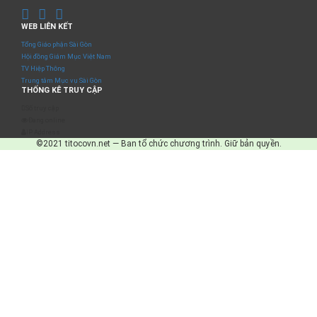
WEB LIÊN KẾT
Tổng Giáo phận Sài Gòn
Hội đồng Giám Mục Việt Nam
TV Hiệp Thông
Trung tâm Mục vụ Sài Gòn
THỐNG KÊ TRUY CẬP
Số truy cập
Đang online
IP Address
©2021 titocovn.net — Ban tổ chức chương trình. Giữ bản quyền.