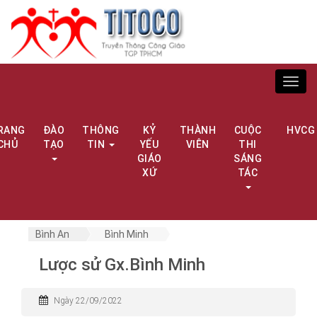
Toggl
navig
RANG
ĐÀO
THÔNG
KỶ
THÀNH
CUỘC
HVCG
CHỦ
TẠO
TIN
YẾU
VIÊN
THI
GIÁO
SÁNG
XỨ
TÁC
Bình An
Bình Minh
Lược sử Gx.Bình Minh
Ngày 22/09/2022