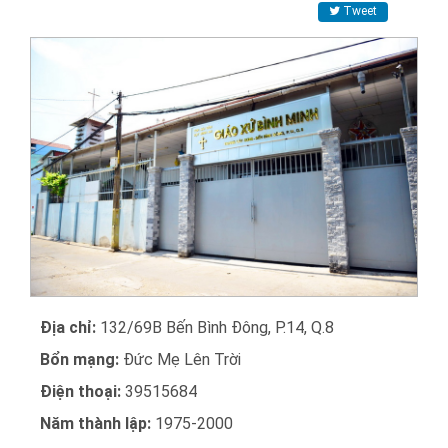
Tweet
Địa chỉ:
132/69B Bến Bình Đông, P.14, Q.8
Bổn mạng:
Đức Mẹ Lên Trời
Điện thoại:
39515684
Năm thành lập:
1975-2000