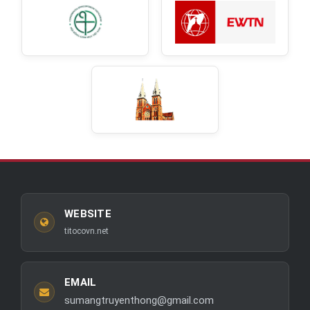
WEBSITE
titocovn.net
EMAIL
sumangtruyenthong@gmail.com