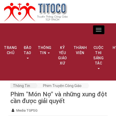
Toggle
navigation
TRANG
ĐÀO
THÔNG
KỶ
THÀNH
CUỘC
H
CHỦ
TẠO
TIN
YẾU
VIÊN
THI
GIÁO
SÁNG
XỨ
TÁC
Thông Tin
Phim Truyện Công Giáo
Phim "Món Nợ" và những xung đột
cần được giải quyết
Media TGPSG