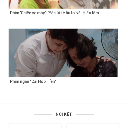
Phim 'Chiếc xe máy': ‘Yên ủi kẻ âu lo’ và ‘Hiểu lầm’
Phim ngắn "Cái Hộp Tiền"
NỐI KẾT