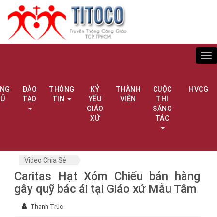
Tog
nav
ANG
ĐÀO
THÔNG
KỶ
THÀNH
CUỘC
HVCG
HỦ
TẠO
TIN
YẾU
VIÊN
THI
GIÁO
SÁNG
XỨ
TÁC
Video Chia Sẻ
Caritas Hạt Xóm Chiếu bán hàng
gây quỹ bác ái tại Giáo xứ Mẫu Tâm
Thanh Trúc