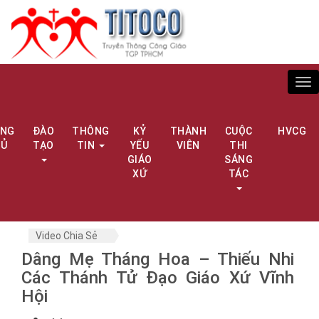
Tog
nav
ANG
ĐÀO
THÔNG
KỶ
THÀNH
CUỘC
HVCG
HỦ
TẠO
TIN
YẾU
VIÊN
THI
GIÁO
SÁNG
XỨ
TÁC
Video Chia Sẻ
Dâng Mẹ Tháng Hoa – Thiếu Nhi
Các Thánh Tử Đạo Giáo Xứ Vĩnh
Hội