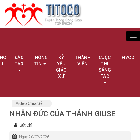
Tog
nav
ANG
ĐÀO
THÔNG
KỶ
THÀNH
CUỘC
HVCG
HỦ
TẠO
TIN
YẾU
VIÊN
THI
GIÁO
SÁNG
XỨ
TÁC
Video Chia Sẻ
NHÂN ĐỨC CỦA THÁNH GIUSE
Bút Chì
Ngày 20/03/2026