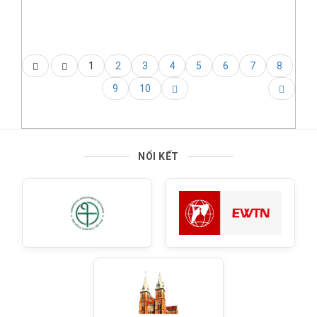
1
2
3
4
5
6
7
8
9
10
NỐI KẾT