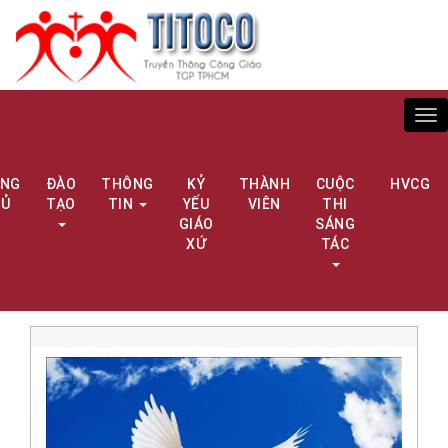
Tog
nav
ANG
ĐÀO
THÔNG
KỶ
THÀNH
CUỘC
HVCG
HỦ
TẠO
TIN
YẾU
VIÊN
THI
GIÁO
SÁNG
XỨ
TÁC