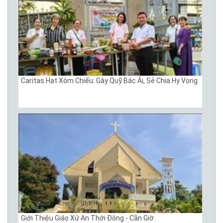
Caritas Hạt Xóm Chiếu: Gây Quỹ Bác Ái, Sẻ Chia Hy Vọng
Giới Thiệu Giáo Xứ An Thới Đông - Cần Giờ