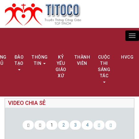
Tog
nav
ANG
ĐÀO
THÔNG
KỶ
THÀNH
CUỘC
HVCG
HỦ
TẠO
TIN
YẾU
VIÊN
THI
GIÁO
SÁNG
XỨ
TÁC
VIDEO CHIA SẺ
1
2
3
4