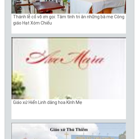
Thánh lễ cổ võ ơn gọi: Tâm tình tri ân những bà mẹ Công
giáo Hạt Xóm Chiếu
Giáo xứ Hiển Linh dâng hoa Kính Mẹ