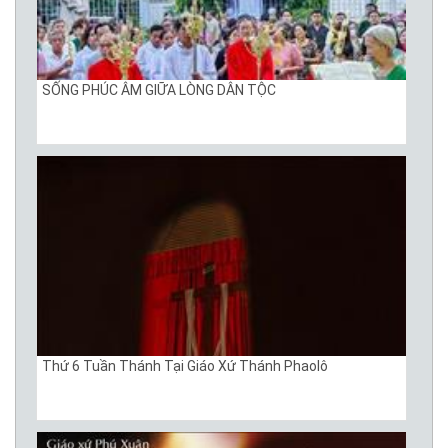
SỐNG PHÚC ÂM GIỮA LÒNG DÂN TỘC
Thứ 6 Tuần Thánh Tại Giáo Xứ Thánh Phaolô