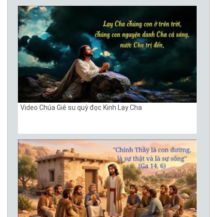
Video Chúa Giê su quỳ đọc Kinh Lạy Cha