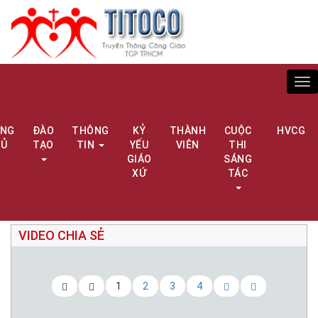
Tog
nav
ANG
ĐÀO
THÔNG
KỶ
THÀNH
CUỘC
HVCG
HỦ
TẠO
TIN
YẾU
VIÊN
THI
GIÁO
SÁNG
XỨ
TÁC
VIDEO CHIA SẺ
1
2
3
4