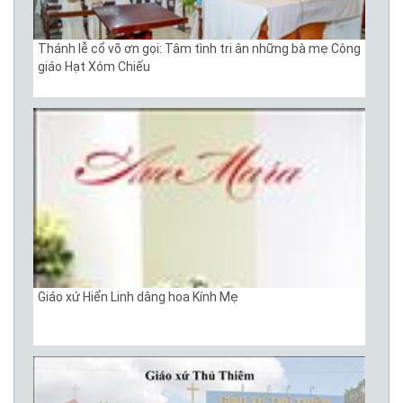
Thánh lễ cổ võ ơn gọi: Tâm tình tri ân những bà mẹ Công
giáo Hạt Xóm Chiếu
Giáo xứ Hiển Linh dâng hoa Kính Mẹ