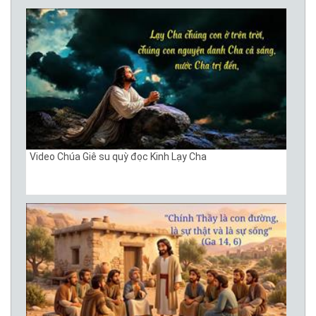
Video Chúa Giê su quỳ đọc Kinh Lạy Cha