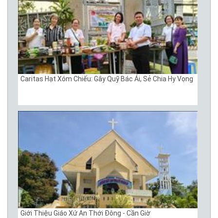
Caritas Hạt Xóm Chiếu: Gây Quỹ Bác Ái, Sẻ Chia Hy Vọng
Giới Thiệu Giáo Xứ An Thới Đông - Cần Giờ