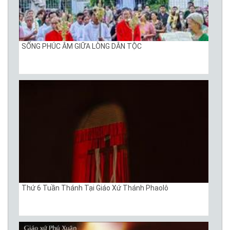
SỐNG PHÚC ÂM GIỮA LÒNG DÂN TỘC
Thứ 6 Tuần Thánh Tại Giáo Xứ Thánh Phaolô