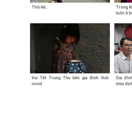
Thôi kệ...
Trong kh
luôn ở b
Vui Tết Trung Thu bên gia đình thời
Gia đìn
covid
mùa dịch