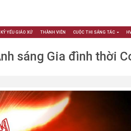
KỶ YẾU GIÁO XỨ
THÀNH VIÊN
CUỘC THI SÁNG TÁC
H
Ánh sáng Gia đình thời C