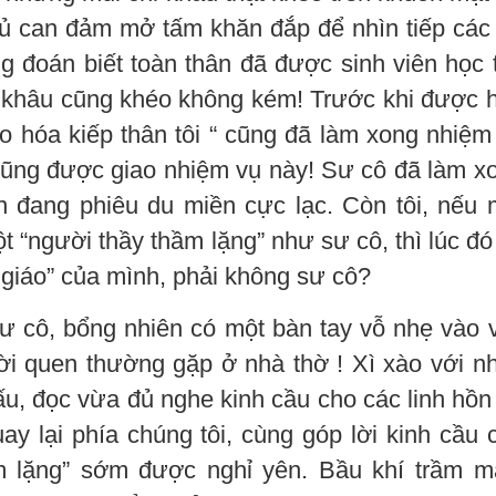
đủ can đảm mở tấm khăn đắp để nhìn tiếp các
g đoán biết toàn thân đã được sinh viên học 
im khâu cũng khéo không kém! Trước khi được 
 nào hóa kiếp thân tôi “ cũng đã làm xong nhiệm
 cũng được giao nhiệm vụ này! Sư cô đã làm x
 đang phiêu du miền cực lạc. Còn tôi, nếu 
 “người thầy thầm lặng” như sư cô, thì lúc đó 
 giáo” của mình, phải không sư cô?
ư cô, bổng nhiên có một bàn tay vỗ nhẹ vào v
ười quen thường gặp ở nhà thờ ! Xì xào với n
ấu, đọc vừa đủ nghe kinh cầu cho các linh hồn
ay lại phía chúng tôi, cùng góp lời kinh cầu 
m lặng” sớm được nghỉ yên. Bầu khí trầm m