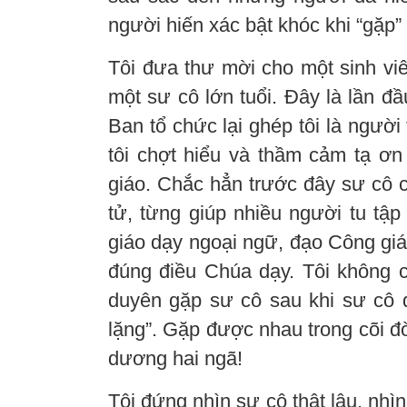
người hiến xác bật khóc khi “gặp”
Tôi đưa thư mời cho một sinh viê
một sư cô lớn tuổi. Đây là lần đ
Ban tổ chức lại ghép tôi là người
tôi chợt hiểu và thầm cảm tạ ơn
giáo. Chắc hẳn trước đây sư cô 
tử, từng giúp nhiều người tu tậ
giáo dạy ngoại ngữ, đạo Công gi
đúng điều Chúa dạy. Tôi không c
duyên gặp sư cô sau khi sư cô 
lặng”. Gặp được nhau trong cõi đ
dương hai ngã!
Tôi đứng nhìn sư cô thật lâu, nhì