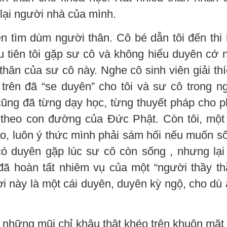
 lại người nhà của mình.
n tìm dùm người thân. Cô bé dẫn tôi đến thi 
ầu tiên tôi gặp sư cô và không hiểu duyên cớ 
 thân của sư cô này. Nghe cô sinh viên giải thí
 trên đã “se duyên” cho tôi và sư cô trong n
cũng đã từng dạy học, từng thuyết pháp cho p
p theo con đường của Đức Phật. Còn tôi, một
áo, luôn ý thức mình phải sám hối nếu muốn s
ó duyên gặp lúc sư cô còn sống , nhưng lại
đã hoàn tất nhiêm vụ của một “người thầy t
ời này là một cái duyên, duyên kỳ ngộ, cho dù
n những mũi chỉ khâu thật khéo trên khuôn mặt