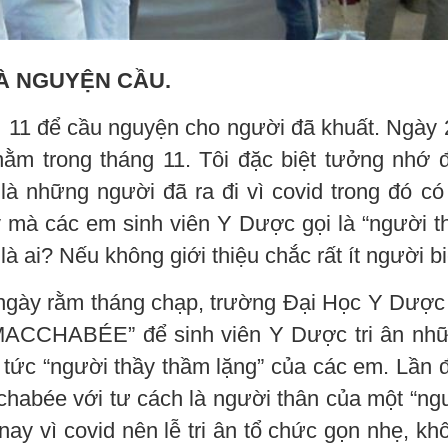
VÀ NGUYỆN CẦU.
 11 để cầu nguyện cho người đã khuất. Ngày 
ằm trong tháng 11. Tôi đặc biệt tưởng nhớ 
là những người đã ra đi vì covid trong đó có
y mà các em sinh viên Y Dược gọi là “người t
à ai? Nếu không giới thiệu chắc rất ít người bi
ngày rằm tháng chạp, trường Đại Học Y Dược
 “MACCHABÉE” để sinh viên Y Dược tri ân nh
 tức “người thầy thầm lặng” của các em. Lần 
chabée với tư cách là người thân của một “ng
ay vì covid nên lễ tri ân tổ chức gọn nhẹ, kh