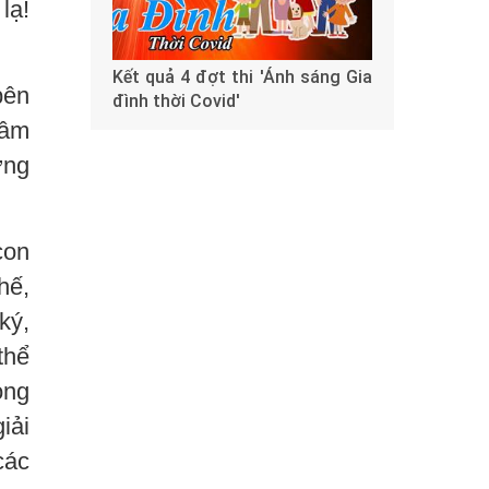
lạ!
Kết quả 4 đợt thi 'Ánh sáng Gia
bên
đình thời Covid'
 âm
ững
con
hế,
ký,
thể
ọng
iải
các