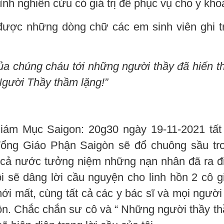
ình nghiên cứu có giá trị để phục vụ cho y kho
c được những dòng chữ các em sinh viên ghi t
của chúng cháu tới những người thầy đã hiến t
gười Thầy thầm lặng!”
iám Mục Saigon: 20g30 ngày 19-11-2021 tất
Tổng Giáo Phận Saigòn sẽ đổ chuông sầu tr
cả nước tưởng niệm những nạn nhân đã ra đi
ôi sẽ dâng lời cầu nguyện cho linh hồn 2 cô g
ới mất, cùng tất cả các y bác sĩ và mọi người
hồn. Chắc chắn sư cô và “ Những người thầy t