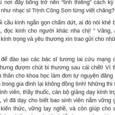
 nơi đây bổng trở nên “linh thiêng” cách kỳ 
i như nhạc sĩ Trịnh Công Sơn từng viết chăng?
i cầu kinh ngắn gọn chấm dứt, ai đó nói khẻ 
ia, đọc kinh cho người khác nha chị! ” Vâng,
 kính trọng và yêu thương xin trao gửi cho nh
 để đào tạo các bác sĩ tương lai cứu mạng 
nhưng đượm chút bi thương sau cái chết! Vì t
 thân cho khoa học làm đơn tự nguyện đăng 
trong gia đình lại không đồng tình! Những thi 
nh viên, thầy thuốc, cán bộ giảng dạy kính tr
 vì đã dạy cho biết bao sinh viên nắm vững g
 kiến thức, vững tay nghề, và còn giúp cho 