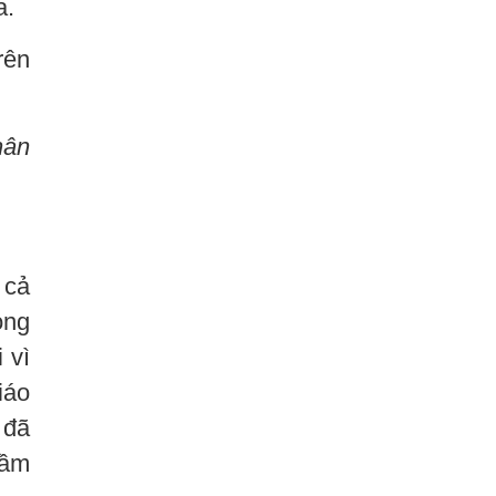
a.
rên
hân
 cả
ong
 vì
iáo
 đã
hầm