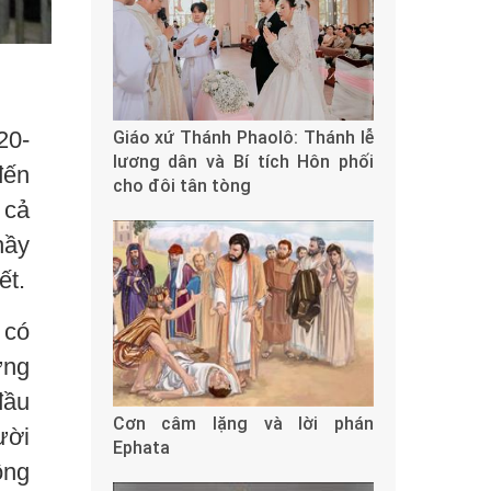
20-
Giáo xứ Thánh Phaolô: Thánh lễ
lương dân và Bí tích Hôn phối
đến
cho đôi tân tòng
 cả
hầy
ết.
 có
ững
đầu
Cơn câm lặng và lời phán
ười
Ephata
ông