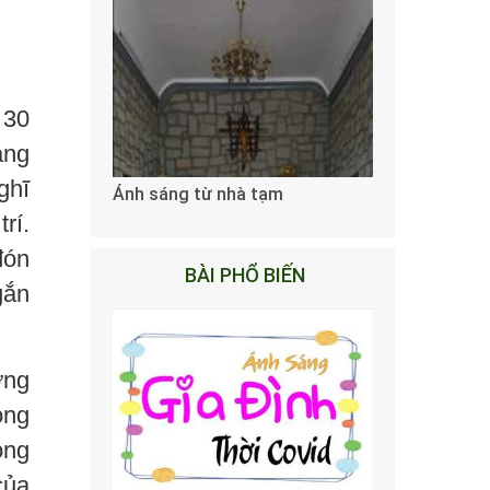
 30
ang
ghĩ
Ánh sáng từ nhà tạm
rí.
đón
BÀI PHỔ BIẾN
gắn
ơng
ong
ọng
của