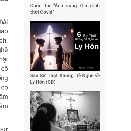
Cuộc thi “Ánh sáng Gia đình
thời Covid”
hài
nào
ch,
ghề
hật
 cô
Sáu Sự Thật Không Dễ Nghe về
ống
Ly Hôn (CB)
 có
hầm
 âm
 sư