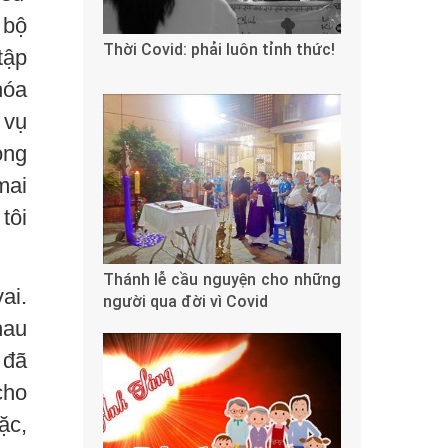
 bộ
Thời Covid: phải luôn tỉnh thức!
tập
hóa
 vụ
ong
mai
tôi
Thánh lễ cầu nguyện cho những
ai.
người qua đời vì Covid
hau
 đã
cho
ặc,