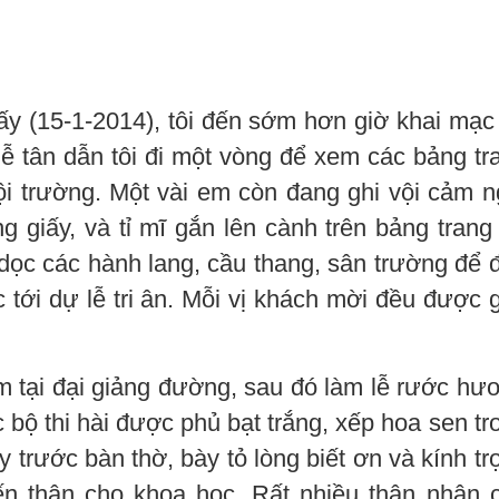
y (15-1-2014), tôi đến sớm hơn giờ khai mạc
 lễ tân dẫn tôi đi một vòng để xem các bảng tr
hội trường. Một vài em còn đang ghi vội cảm n
 giấy, và tỉ mĩ gắn lên cành trên bảng trang t
dọc các hành lang, cầu thang, sân trường để 
 tới dự lễ tri ân. Mỗi vị khách mời đều được 
m tại đại giảng đường, sau đó làm lễ rước hư
 bộ thi hài được phủ bạt trắng, xếp hoa sen tr
ạy trước bàn thờ, bày tỏ lòng biết ơn và kính tr
n thân cho khoa học. Rất nhiều thân nhân 