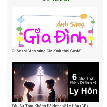
Cuộc thi “Ánh sáng Gia đình thời Covid”
Sáu Sự Thật Không Dễ Nghe về Ly Hôn (CB)