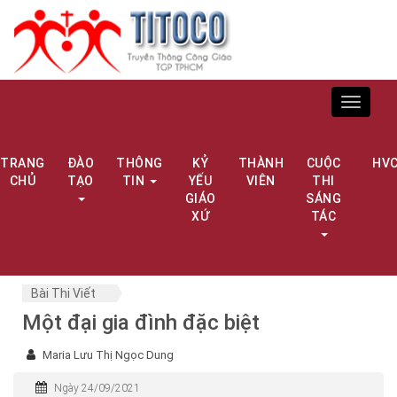
Toggle
navigat
TRANG
ĐÀO
THÔNG
KỶ
THÀNH
CUỘC
HV
CHỦ
TẠO
TIN
YẾU
VIÊN
THI
GIÁO
SÁNG
XỨ
TÁC
Bài Thi Viết
Một đại gia đình đặc biệt
Maria Lưu Thị Ngọc Dung
Ngày 24/09/2021