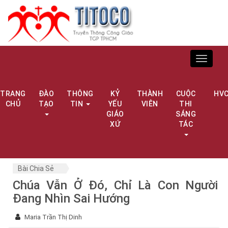
Toggle
navigat
TRANG
ĐÀO
THÔNG
KỶ
THÀNH
CUỘC
HV
CHỦ
TẠO
TIN
YẾU
VIÊN
THI
GIÁO
SÁNG
XỨ
TÁC
Bài Chia Sẻ
Chúa Vẫn Ở Đó, Chỉ Là Con Người
Đang Nhìn Sai Hướng
Maria Trần Thị Dinh