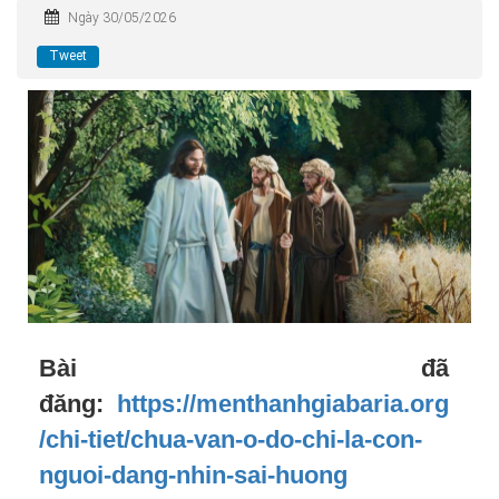
Ngày 30/05/2026
Tweet
Bài đã
đăng:
https://menthanhgiabaria.org
/chi-tiet/chua-van-o-do-chi-la-con-
nguoi-dang-nhin-sai-huong