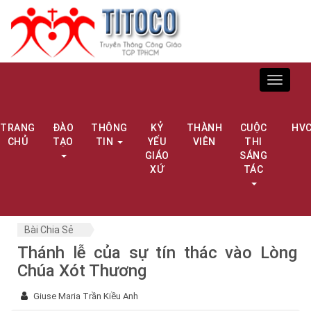
Toggle
navigat
TRANG
ĐÀO
THÔNG
KỶ
THÀNH
CUỘC
HV
CHỦ
TẠO
TIN
YẾU
VIÊN
THI
GIÁO
SÁNG
XỨ
TÁC
Bài Chia Sẻ
Thánh lễ của sự tín thác vào Lòng
Chúa Xót Thương
Giuse Maria Trần Kiều Anh