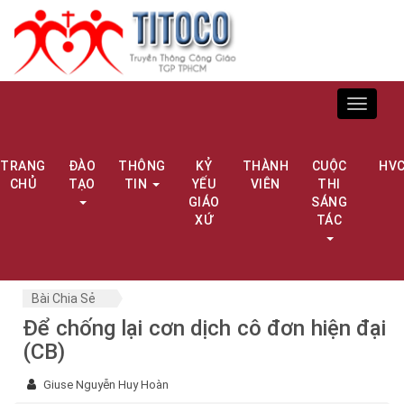
Toggle
navigat
TRANG
ĐÀO
THÔNG
KỶ
THÀNH
CUỘC
HV
CHỦ
TẠO
TIN
YẾU
VIÊN
THI
GIÁO
SÁNG
XỨ
TÁC
Bài Chia Sẻ
Để chống lại cơn dịch cô đơn hiện đại
(CB)
Giuse Nguyễn Huy Hoàn