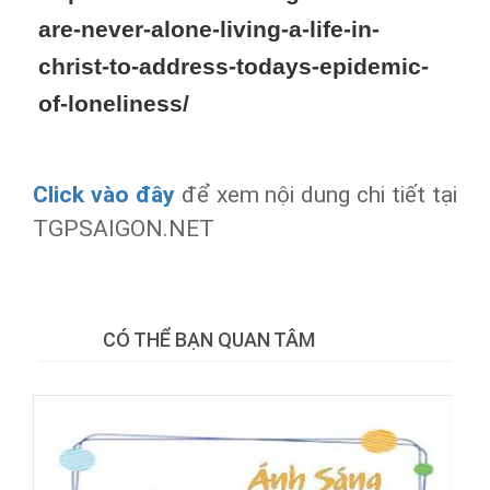
are-never-alone-living-a-life-in-
christ-to-address-todays-epidemic-
of-loneliness/
Click vào đây
để xem nội dung chi tiết tại
TGPSAIGON.NET
Tweet
CÓ THỂ BẠN QUAN TÂM