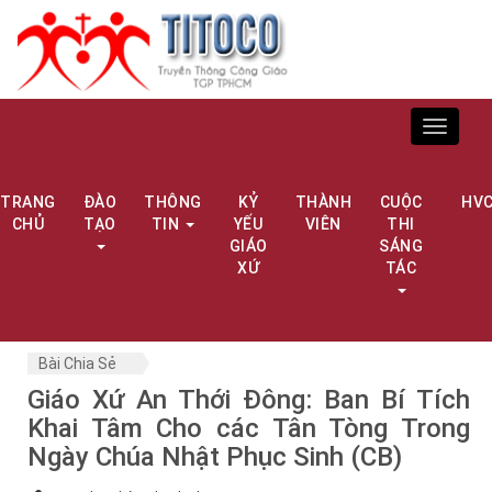
Toggle
navigat
TRANG
ĐÀO
THÔNG
KỶ
THÀNH
CUỘC
HV
CHỦ
TẠO
TIN
YẾU
VIÊN
THI
GIÁO
SÁNG
XỨ
TÁC
Bài Chia Sẻ
Giáo Xứ An Thới Đông: Ban Bí Tích
Khai Tâm Cho các Tân Tòng Trong
Ngày Chúa Nhật Phục Sinh (CB)