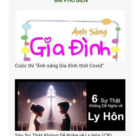
BÀI PHỔ BIẾN
Cuộc thi “Ánh sáng Gia đình thời Covid”
Sáu Sự Thật Không Dễ Nghe về Ly Hôn (CB)