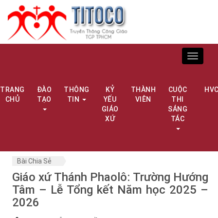
Toggle
navigat
TRANG
ĐÀO
THÔNG
KỶ
THÀNH
CUỘC
HV
CHỦ
TẠO
TIN
YẾU
VIÊN
THI
GIÁO
SÁNG
XỨ
TÁC
Bài Chia Sẻ
Giáo xứ Thánh Phaolô: Trường Hướng
Tâm – Lễ Tổng kết Năm học 2025 –
2026