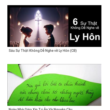
Sáu Sự Thật Không Dễ Nghe về Ly Hôn (CB)
Ngày Nhà Giáo Xin Tri Ân Và Nguyện Cầu