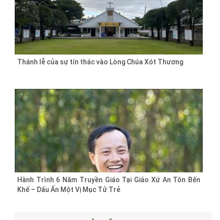
Thánh lễ của sự tín thác vào Lòng Chúa Xót Thương
Hành Trình 6 Năm Truyền Giáo Tại Giáo Xứ An Tôn Bến
Khế – Dấu Ấn Một Vị Mục Tử Trẻ