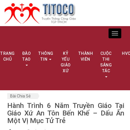
Toggle
navigat
TRANG
ĐÀO
THÔNG
KỶ
THÀNH
CUỘC
HV
CHỦ
TẠO
TIN
YẾU
VIÊN
THI
GIÁO
SÁNG
XỨ
TÁC
Bài Chia Sẻ
Hành Trình 6 Năm Truyền Giáo Tại
Giáo Xứ An Tôn Bến Khế – Dấu Ấn
Một Vị Mục Tử Trẻ