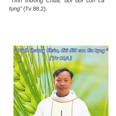
“Tình thương Chúa, đời đời con ca
tụng”
(Tv 88,2).