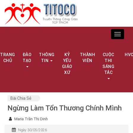
Toggle
navigat
TRANG
ĐÀO
THÔNG
KỶ
THÀNH
CUỘC
HV
CHỦ
TẠO
TIN
YẾU
VIÊN
THI
GIÁO
SÁNG
XỨ
TÁC
Bài Chia Sẻ
Ngừng Làm Tổn Thương Chính Mình
Maria Trần Thị Dinh
Ngày 30/05/2026