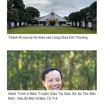
Thánh lễ của sự tín thác vào Lòng Chúa Xót Thương
Hành Trình 6 Năm Truyền Giáo Tại Giáo Xứ An Tôn Bến
Khế – Dấu Ấn Một Vị Mục Tử Trẻ