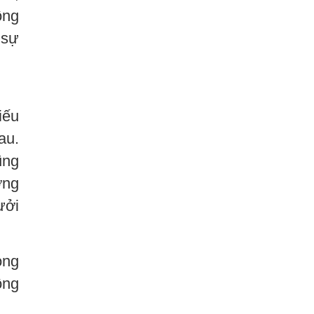
ông
 sự
iếu
au.
ũng
ơng
ưởi
ong
ông