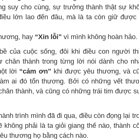
ưng suy cho cùng, sự trưởng thành thật sự kh
iều lớn lao đến đâu, mà là ta còn giữ được
thương, hay
“Xin lỗi”
vì mình không hoàn hảo.
bề của cuộc sống, đôi khi điều con người th
sự chân thành trong từng lời nói dành cho nh
một lời
“cảm ơn”
khi được yêu thương, và c
làm ai đó tổn thương. Bởi có những vết thư
chân thành, và cũng có những trái tim được s
hành trình mình đã đi qua, điều còn đọng lại tr
 không phải là ta giỏi giang thế nào, thành c
 yêu thương họ bằng cách nào.