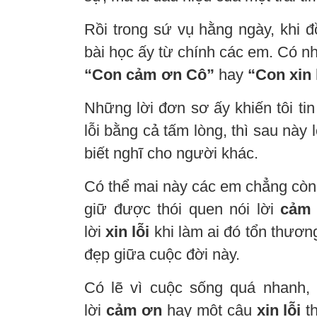
Rồi trong sứ vụ hằng ngày, khi 
bài học ấy từ chính các em. Có nh
“Con cảm ơn Cô”
hay
“Con xin 
Những lời đơn sơ ấy khiến tôi tin
lỗi bằng cả tấm lòng, thì sau này 
biết nghĩ cho người khác.
Có thể mai này các em chẳng còn
giữ được thói quen nói lời
cảm
lời
xin lỗi
khi làm ai đó tổn thương
đẹp giữa cuộc đời này.
Có lẽ vì cuộc sống quá nhanh, 
lời
cảm ơn
hay một câu
xin lỗi
th