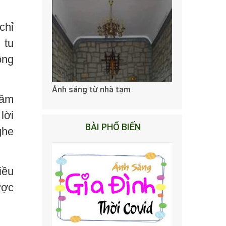
chỉ
 tu
ông
Ánh sáng từ nhà tạm
hầm
lời
BÀI PHỔ BIẾN
ghe
iều
ược