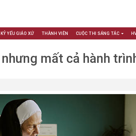
KỶ YẾU GIÁO XỨ
THÀNH VIÊN
CUỘC THI SÁNG TÁC
H
… nhưng mất cả hành trìn