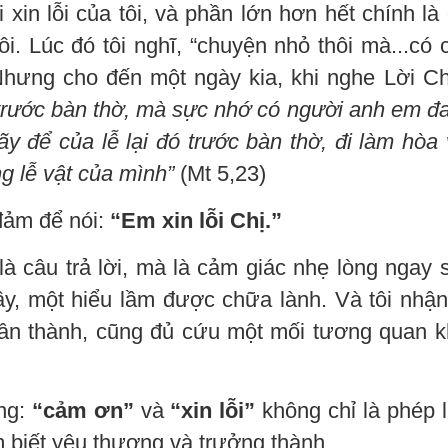
xin lỗi của tôi, và phần lớn hơn hết chính là 
ôi. Lúc đó tôi nghĩ, “chuyện nhỏ thôi mà...có 
Nhưng cho đến một ngày kia, khi nghe Lời C
 trước bàn
thờ,
mà sực nhớ có người anh em đ
hãy
để của lễ lại đó trước bàn thờ,
đi làm hòa 
âng lễ vật của mình
”
(Mt 5,23)
 đảm để nói:
“Em xin lỗi Chị.”
là câu trả lời, mà là cảm giác nhẹ lòng ngay 
y, một hiểu lầm được chữa lành. Và tôi nhận
 chân thành, cũng đủ cứu một mối tương quan k
ằng:
“cảm ơn”
và
“xin lỗi”
không chỉ là phép l
im biết yêu thương và trưởng thành.