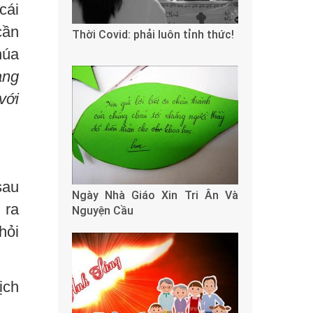
cái
cần
Thời Covid: phải luôn tỉnh thức!
húa
ang
với
sau
Ngày Nhà Giáo Xin Tri Ân Và
 ra
Nguyện Cầu
hỏi
ịch