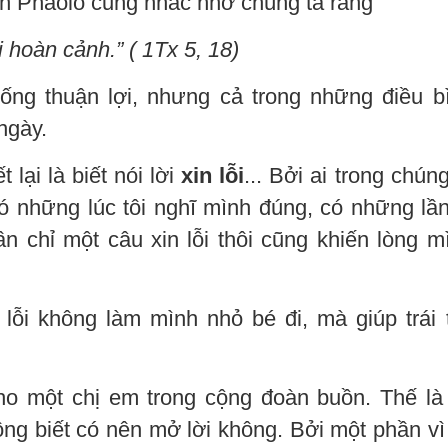
h Phaolô cũng nhắc nhở chúng ta rằng
i hoàn cảnh.”
( 1Tx 5, 18)
ống thuận lợi, nhưng cả trong những điều b
ngày.
lại là biết nói lời
xin lỗi
... Bởi ai trong chúng
Có những lúc tôi nghĩ mình đúng, có những lần
n chỉ một câu xin lỗi thôi cũng khiến lòng m
n lỗi không làm mình nhỏ bé đi, mà giúp trái 
cho một chị em trong cộng đoàn buồn. Thế là
ng biết có nên mở lời không. Bởi một phần vì 