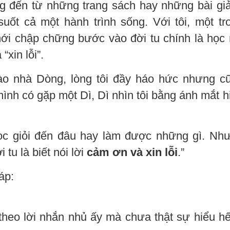
g đến từ những trang sách hay những bài gi
suốt cả một hành trình sống. Với tôi, một tr
mới chập chững bước vào đời tu chính là học 
“xin lỗi”.
ào nhà Dòng, lòng tôi đầy háo hức nhưng c
mình có gặp một Dì, Dì nhìn tôi bằng ánh mắt h
học giỏi đến đâu hay làm được những gì. Nh
 tu là biết nói lời
cảm ơn và xin lỗi
.”
áp:
 theo lời nhắn nhủ ấy mà chưa thật sự hiểu hế