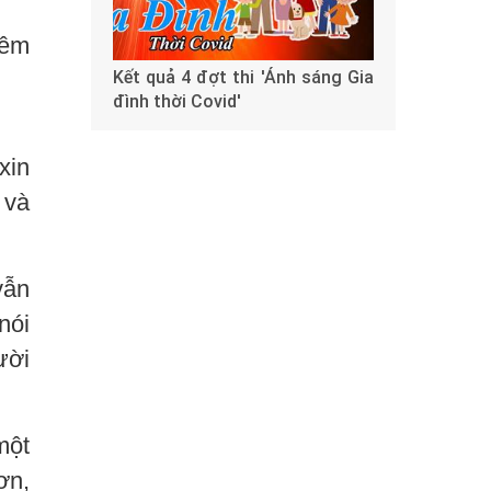
hêm
Kết quả 4 đợt thi 'Ánh sáng Gia
đình thời Covid'
xin
 và
vẫn
nói
ười
một
ơn,