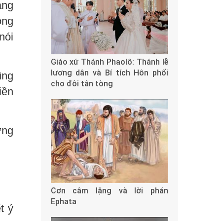
ảng
ong
nói
Giáo xứ Thánh Phaolô: Thánh lễ
lương dân và Bí tích Hôn phối
ũng
cho đôi tân tòng
iền
ưng
Cơn câm lặng và lời phán
Ephata
t ý